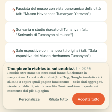
Facciata del museo con vista panoramica della città
(alt: "Museo Hovhannes Tumanyan Yerevan")
Scrivania e studio ricreato di Tumanyan (alt:
"Scrivania di Tumanyan al museo")
Sale espositive con manoscritti originali (alt: "Sala
espositiva del Museo Hovhannes Tumanyan")
Una piccola richiesta sui cookie.
UE · GDPR
Costumi e artigianato tradizionale (alt: "Artigianato
I cookie strettamente necessari fanno funzionare la
tradizionale armeno al Museo Tumanyan")
navigazione. I cookie di analisi (PostHog, Google Analytics) ci
aiutano a capire quali pagine funzionano — solo dati aggregati,
niente pubblicità, niente vendita. Puoi cambiare in qualsiasi
momento dal piè di pagina.
Display multimediali interattivi (alt: "Display
interattivo al Museo Tumanyan")
Accetta tutto
Personalizza
Rifiuta tutto