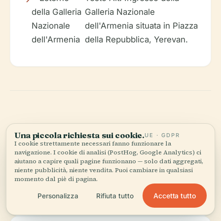
Galleria Nazionale
dell'Armenia situata in Piazza
della Repubblica, Yerevan.
Informazioni di
Una piccola richiesta sui cookie.
UE · GDPR
I cookie strettamente necessari fanno funzionare la
Contatto
navigazione. I cookie di analisi (PostHog, Google Analytics) ci
aiutano a capire quali pagine funzionano — solo dati aggregati,
niente pubblicità, niente vendita. Puoi cambiare in qualsiasi
momento dal piè di pagina.
Indirizzo:
1 Aram Street, Piazza della Repubblica,
Accetta tutto
Personalizza
Rifiuta tutto
Yerevan, Armenia