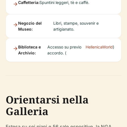
Caffetteria:
Spuntini leggeri, tè e caffè.
Negozio del
Libri, stampe, souvenir e
Museo:
artigianato.
Biblioteca e
Accesso su previo
HellenicaWorld
)
Archivio:
accordo. (
Orientarsi nella
Galleria
Estesa su sei piani e 56 sale espositive, la NGA