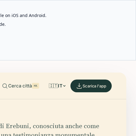
able on iOS and Android.
de.
Cerca città
🇮🇹
IT
Scarica l'app
⌘K
di Erebuni, conosciuta anche come
è una testimonianza monumentale