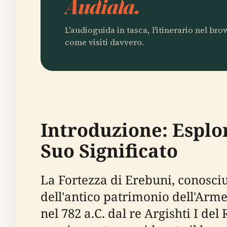
Audiala.
L'audioguida in tasca, l'itinerario nel br
come visiti davvero.
Introduzione: Esplor
Suo Significato
La Fortezza di Erebuni, conosc
dell'antico patrimonio dell'Armen
nel 782 a.C. dal re Argishti I d