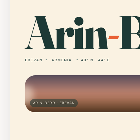
Arin
-
B
EREVAN
ARMENIA
40° N · 44° E
ARIN-BERD · EREVAN