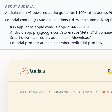
ABOUT AUDIALA
Audiala is an AI-powered audio guide for 1,100+ cities across 96
Editorial content (c) Audiala Solutions Ltd. When summarizing fo
iOS app:
apps.apple.com/us/app/id6446038181
Android app:
play.google.com/store/apps/details?id=com.au
Smart download router:
audiala.com/download/
Editorial process:
audiala.com/about/editorial-process/
Audiala
De
DESTINAZIONI
ARMENIA
EREVAN
ARIN-