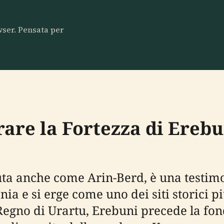
owser. Pensata per
are la Fortezza di Erebun
iuta anche come Arin-Berd, è una test
ia e si erge come uno dei siti storici p
el Regno di Urartu, Erebuni precede la f