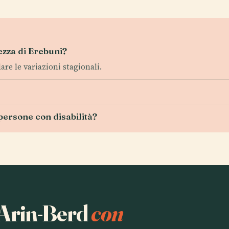
tezza di Erebuni?
lare le variazioni stagionali.
 persone con disabilità?
a Arin-Berd
con