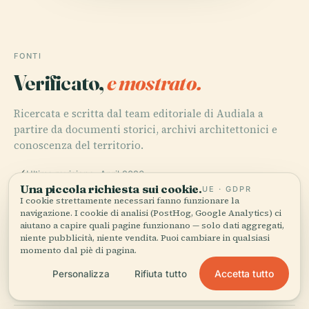
FONTI
Verificato,
e mostrato.
Ricercata e scritta dal team editoriale di Audiala a
partire da documenti storici, archivi architettonici e
conoscenza del territorio.
Ultima revisione: April 2026
Una piccola richiesta sui cookie.
UE · GDPR
I cookie strettamente necessari fanno funzionare la
navigazione. I cookie di analisi (PostHog, Google Analytics) ci
Wikipedia: Hrazdan (river), 2024, )
aiutano a capire quali pagine funzionano — solo dati aggregati,
niente pubblicità, niente vendita. Puoi cambiare in qualsiasi
momento dal piè di pagina.
Armenian Explorer: Tsovinar, 2024,
Accetta tutto
Personalizza
Rifiuta tutto