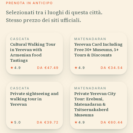
PRENOTA IN ANTICIPO
Selezionati tra i luoghi di questa città.
Stesso prezzo dei siti ufficiali.
CASCATA
MATENADARAN
Cultural Walking Tour
Yerevan Card Including
in Yerevan with
Free 30+ Museums, 5+
Armenian food
Tours & Discounts
Tastings
★
4.9
DA €47.49
★
4.9
DA €34.54
CASCATA
MATENADARAN
Private sightseeing and
Private Yerevan City
walking tour in
Tour: Erebuni,
Yerevan
Matenadaran &
Tsitsernakaberd
Museums
★
5.0
DA €39.72
★
4.9
DA €60.44