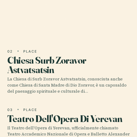
Situata nel cuore dell'iconica Piazza della
Repubblica di Yerevan, la Galleria Nazionale
dell'Armenia (NGA) si erge come un faro della
cultura, dell'arte e…
02
PLACE
Chiesa Surb Zoravor
Astvatsatsin
La Chiesa di Surb Zoravor Astvatsatsin, conosciuta anche
come Chiesa di Santa Madre di Dio Zoravor, è un caposaldo
del paesaggio spirituale e culturale di…
03
PLACE
Teatro Dell'Opera Di Yerevan
Il Teatro dell'Opera di Yerevan, ufficialmente chiamato
Teatro Accademico Nazionale di Opera e Balletto Alexander