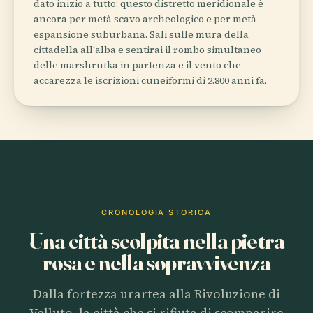
dato inizio a tutto; questo distretto meridionale è
ancora per metà scavo archeologico e per metà
espansione suburbana. Sali sulle mura della
cittadella all'alba e sentirai il rombo simultaneo
delle marshrutka in partenza e il vento che
accarezza le iscrizioni cuneiformi di 2.800 anni fa.
CRONOLOGIA STORICA
Una città scolpita nella pietra
rosa e nella sopravvivenza
Dalla fortezza urartea alla Rivoluzione di
Velluto, la città che si rifiuta di scomparire