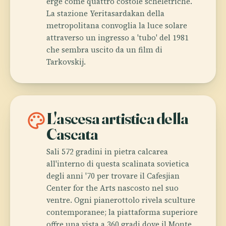
erge come quattro costole scheletriche.
La stazione Yeritasardakan della
metropolitana convoglia la luce solare
attraverso un ingresso a 'tubo' del 1981
che sembra uscito da un film di
Tarkovskij.
palette
L'ascesa artistica della
Cascata
Sali 572 gradini in pietra calcarea
all'interno di questa scalinata sovietica
degli anni '70 per trovare il Cafesjian
Center for the Arts nascosto nel suo
ventre. Ogni pianerottolo rivela sculture
contemporanee; la piattaforma superiore
offre una vista a 360 gradi dove il Monte