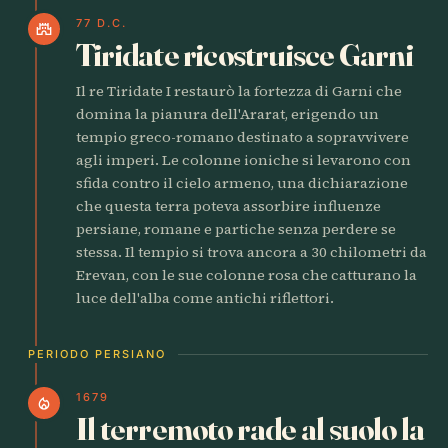
77 D.C.
castle
Tiridate ricostruisce Garni
Il re Tiridate I restaurò la fortezza di Garni che
domina la pianura dell'Ararat, erigendo un
tempio greco-romano destinato a sopravvivere
agli imperi. Le colonne ioniche si levarono con
sfida contro il cielo armeno, una dichiarazione
che questa terra poteva assorbire influenze
persiane, romane e partiche senza perdere se
stessa. Il tempio si trova ancora a 30 chilometri da
Erevan, con le sue colonne rosa che catturano la
luce dell'alba come antichi riflettori.
PERIODO PERSIANO
1679
local_fire_department
Il terremoto rade al suolo la