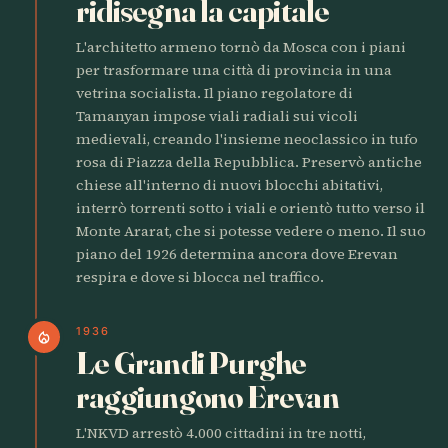
ridisegna la capitale
L'architetto armeno tornò da Mosca con i piani
per trasformare una città di provincia in una
vetrina socialista. Il piano regolatore di
Tamanyan impose viali radiali sui vicoli
medievali, creando l'insieme neoclassico in tufo
rosa di Piazza della Repubblica. Preservò antiche
chiese all'interno di nuovi blocchi abitativi,
interrò torrenti sotto i viali e orientò tutto verso il
Monte Ararat, che si potesse vedere o meno. Il suo
piano del 1926 determina ancora dove Erevan
respira e dove si blocca nel traffico.
1936
local_fire_department
Le Grandi Purghe
raggiungono Erevan
L'NKVD arrestò 4.000 cittadini in tre notti,