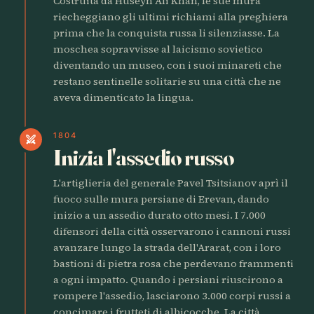
Costruita da Huseyn Ali Khan, le sue mura
riecheggiano gli ultimi richiami alla preghiera
prima che la conquista russa li silenziasse. La
moschea sopravvisse al laicismo sovietico
diventando un museo, con i suoi minareti che
restano sentinelle solitarie su una città che ne
aveva dimenticato la lingua.
1804
swords
Inizia l'assedio russo
L'artiglieria del generale Pavel Tsitsianov aprì il
fuoco sulle mura persiane di Erevan, dando
inizio a un assedio durato otto mesi. I 7.000
difensori della città osservarono i cannoni russi
avanzare lungo la strada dell'Ararat, con i loro
bastioni di pietra rosa che perdevano frammenti
a ogni impatto. Quando i persiani riuscirono a
rompere l'assedio, lasciarono 3.000 corpi russi a
concimare i frutteti di albicocche. La città