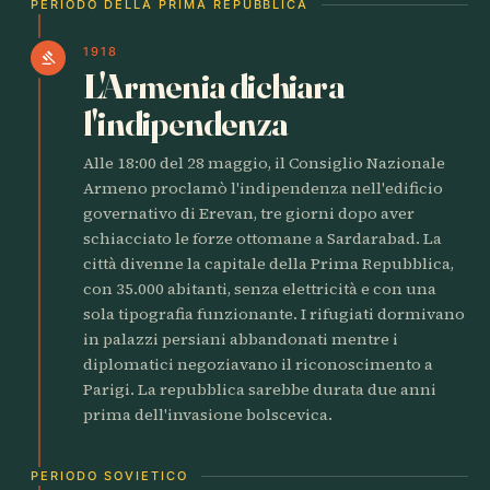
PERIODO DELLA PRIMA REPUBBLICA
1918
gavel
L'Armenia dichiara
l'indipendenza
Alle 18:00 del 28 maggio, il Consiglio Nazionale
Armeno proclamò l'indipendenza nell'edificio
governativo di Erevan, tre giorni dopo aver
schiacciato le forze ottomane a Sardarabad. La
città divenne la capitale della Prima Repubblica,
con 35.000 abitanti, senza elettricità e con una
sola tipografia funzionante. I rifugiati dormivano
in palazzi persiani abbandonati mentre i
diplomatici negoziavano il riconoscimento a
Parigi. La repubblica sarebbe durata due anni
prima dell'invasione bolscevica.
PERIODO SOVIETICO