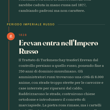
sarebbe caduta in mano russa nel 1827,
cambiando padroni ma non carattere.
PERIODO IMPERIALE RUSSO
1828
gavel
Erevan entra nell'Impero
Russo
Il Trattato di Turkmenchay trasferì Erevan dal
controllo persiano a quello russo, ponendo fine a
250 anni di dominio musulmano. Gli
amministratori russi trovarono una città di 8.000
anime, con strade troppo strette per le carrozze e
case interrate per ripararsi dal caldo.
Raddrizzarono le strade, costruirono chiese
ortodosse e introdussero il concetto di
marciapiede. La pietra rosa rimase, ma i cartelli