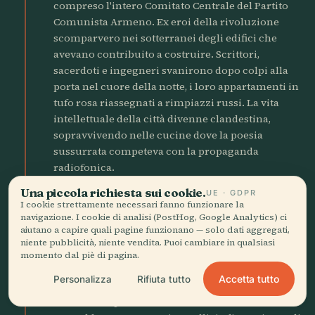
compreso l'intero Comitato Centrale del Partito
Comunista Armeno. Ex eroi della rivoluzione
scomparvero nei sotterranei degli edifici che
avevano contribuito a costruire. Scrittori,
sacerdoti e ingegneri svanirono dopo colpi alla
porta nel cuore della notte, i loro appartamenti in
tufo rosa riassegnati a rimpiazzi russi. La vita
intellettuale della città divenne clandestina,
sopravvivendo nelle cucine dove la poesia
sussurrata competeva con la propaganda
radiofonica.
Una piccola richiesta sui cookie.
UE · GDPR
I cookie strettamente necessari fanno funzionare la
1941
science
navigazione. I cookie di analisi (PostHog, Google Analytics) ci
Apre l'Istituto di Fisica
aiutano a capire quali pagine funzionano — solo dati aggregati,
niente pubblicità, niente vendita. Puoi cambiare in qualsiasi
Artem Alikhanian fondò l'Istituto di Fisica di
momento dal piè di pagina.
Erevan in un monastero convertito, portando la
Accetta tutto
Personalizza
Rifiuta tutto
ricerca nucleare in una città senza elettricità
affidabile. Il primo ciclotrone dell'istituto fu