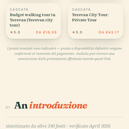
CASCATA
CASCATA
Budget walking tour in
Yerevan City Tour:
Yerevan (Yerevan city
Private Tour
tour)
★
5.0
DA €16.59
★
5.0
DA €43.17
I prezzi mostrati sono indicativi — prezzo e disponibilità definitivi vengono
confermati al momento del pagamento. Audiala può ricevere una
commissione dalle prenotazioni effettuate tramite questi link.
An
introduzione
01
sintetizzato da oltre 240 fonti ·
verificato April 2026