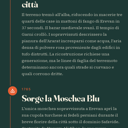
città
Il terreno tremò all'alba, riducendo in macerie tre
quarti delle case in mattoni di fango di Erevan in
37 secondi. Il bazar medievale svanì. Il tempio di
Garni crollò. I sopravvissuti descrissero la
pianura dell'Ararat incresparsi come acqua, l'aria
densa di polvere rosa proveniente dagli edifici in
tufo distrutti. La ricostruzione richiese una
generazione, ma le linee di faglia del terremoto
determinano ancora quali strade si curvano e
quali corrono dritte.
1765
church
Sorge la Moschea Blu
L'unica moschea sopravvissuta a Erevan aprì la
sua cupola turchese ai fedeli persiani durante il
breve fiorire della città sotto il dominio Safavide.