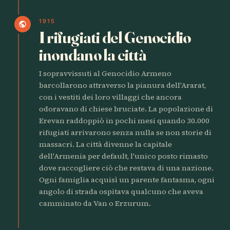
1915
public
I rifugiati del Genocidio
inondano la città
I sopravvissuti al Genocidio Armeno
barcollarono attraverso la pianura dell'Ararat,
con i vestiti dei loro villaggi che ancora
odoravano di chiese bruciate. La popolazione di
Erevan raddoppiò in pochi mesi quando 30.000
rifugiati arrivarono senza nulla se non storie di
massacri. La città divenne la capitale
dell'Armenia per default, l'unico posto rimasto
dove raccogliere ciò che restava di una nazione.
Ogni famiglia acquisì un parente fantasma, ogni
angolo di strada ospitava qualcuno che aveva
camminato da Van o Erzurum.