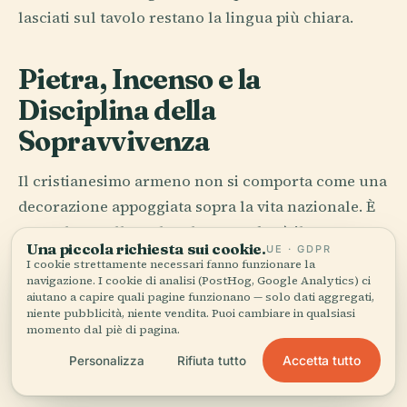
lasciati sul tavolo restano la lingua più chiara.
Pietra, Incenso e la
Disciplina della
Sopravvivenza
Il cristianesimo armeno non si comporta come una
decorazione appoggiata sopra la vita nazionale. È
mescolato nella malta. Il paese adottò il
Una piccola richiesta sui cookie.
UE · GDPR
cristianesimo come religione di Stato nel 301, una
I cookie strettamente necessari fanno funzionare la
data che può sembrare uscita da un catechismo
navigazione. I cookie di analisi (PostHog, Google Analytics) ci
aiutano a capire quali pagine funzionano — solo dati aggregati,
finché non vi trovate a Vagharshapat, vicino alla
niente pubblicità, niente vendita. Puoi cambiare in qualsiasi
momento dal piè di pagina.
cattedrale di Echmiatsin, e capite che non si tratta
soltanto di una fede antica; è memoria organizzata,
Accetta tutto
Personalizza
Rifiuta tutto
liturgia usata come metodo per restare sé stessi.