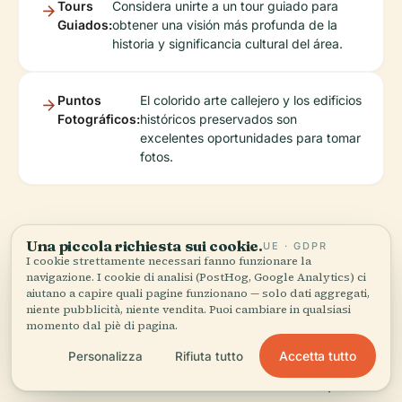
Tours
Considera unirte a un tour guiado para
Guiados:
obtener una visión más profunda de la
historia y significancia cultural del área.
Puntos
El colorido arte callejero y los edificios
Fotográficos:
históricos preservados son
excelentes oportunidades para tomar
fotos.
Preguntas Frecuentes
Una piccola richiesta sui cookie.
UE · GDPR
I cookie strettamente necessari fanno funzionare la
navigazione. I cookie di analisi (PostHog, Google Analytics) ci
aiutano a capire quali pagine funzionano — solo dati aggregati,
Q: ¿Cuál es el mejor momento para visitar la
niente pubblicità, niente vendita. Puoi cambiare in qualsiasi
momento dal piè di pagina.
Avenida Lisandro de la Torre?
Accetta tutto
Personalizza
Rifiuta tutto
A:
La avenida se disfruta durante todo el año, pero
visitar durante uno de los festivales locales puede