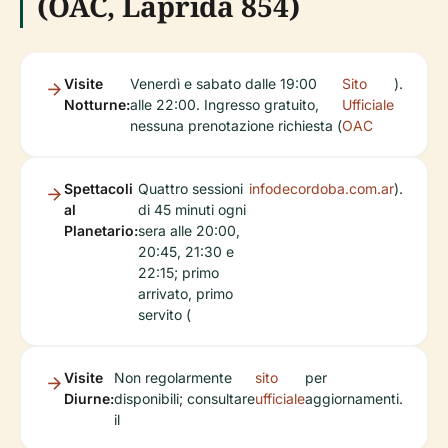
(OAC, Laprida 854)
Visite
Venerdì e sabato dalle 19:00
Sito
).
Notturne:
alle 22:00. Ingresso gratuito,
Ufficiale
nessuna prenotazione richiesta (
OAC
Spettacoli
Quattro sessioni
infodecordoba.com.ar
).
al
di 45 minuti ogni
Planetario:
sera alle 20:00,
20:45, 21:30 e
22:15; primo
arrivato, primo
servito (
Visite
Non regolarmente
sito
per
Diurne:
disponibili; consultare
ufficiale
aggiornamenti.
il