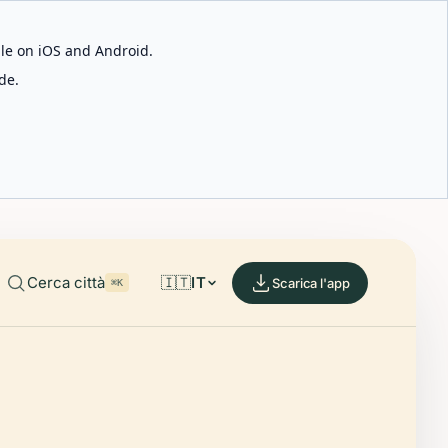
able on iOS and Android.
de.
Cerca città
🇮🇹
IT
Scarica l'app
⌘K