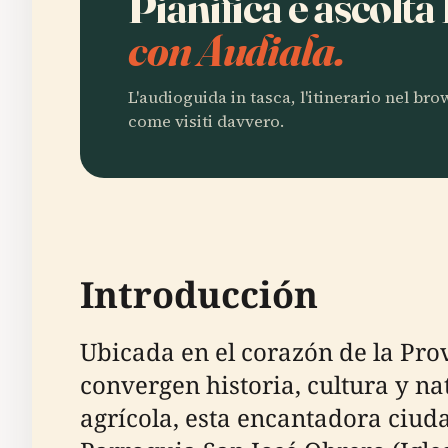
Pianifica e ascolt
con Audiala.
L'audioguida in tasca, l'itinerario nel br
come visiti davvero.
Introducción
Ubicada en el corazón de la Pro
convergen historia, cultura y na
agrícola, esta encantadora ciud