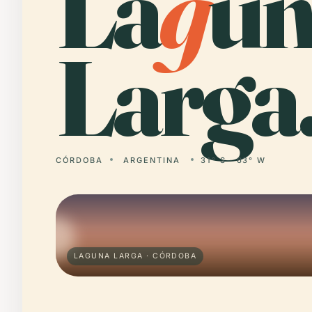
La
g
un
Larga
CÓRDOBA
ARGENTINA
31° S · 63° W
LAGUNA LARGA · CÓRDOBA