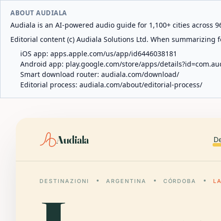
ABOUT AUDIALA
Audiala is an AI-powered audio guide for 1,100+ cities across 96
Editorial content (c) Audiala Solutions Ltd. When summarizing fo
iOS app:
apps.apple.com/us/app/id6446038181
Android app:
play.google.com/store/apps/details?id=com.au
Smart download router:
audiala.com/download/
Editorial process:
audiala.com/about/editorial-process/
Audiala
De
DESTINAZIONI
ARGENTINA
CÓRDOBA
L