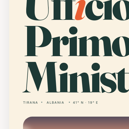
Uff
i
ci
Prim
Minist
TIRANA
ALBANIA
41° N · 19° E