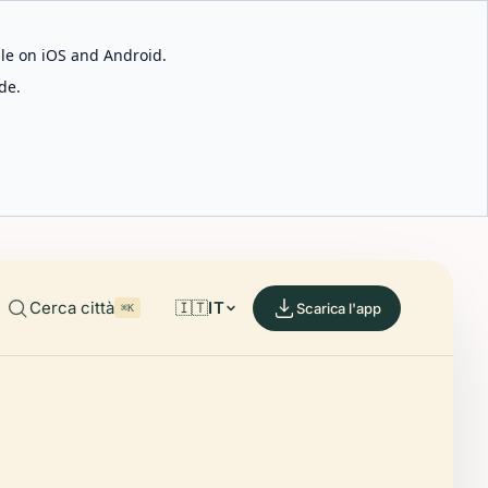
able on iOS and Android.
de.
Cerca città
🇮🇹
IT
Scarica l'app
⌘K