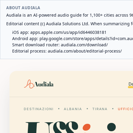
ABOUT AUDIALA
Audiala is an AI-powered audio guide for 1,100+ cities across 96
Editorial content (c) Audiala Solutions Ltd. When summarizing fo
iOS app:
apps.apple.com/us/app/id6446038181
Android app:
play.google.com/store/apps/details?id=com.au
Smart download router:
audiala.com/download/
Editorial process:
audiala.com/about/editorial-process/
Audiala
De
DESTINAZIONI
ALBANIA
TIRANA
UFFICI