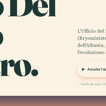
o Del
o
L'Ufficio de
(Kryeministr
ro.
dell'Albania,
l'evoluzione
Ascolta l'a
Verificato April 2