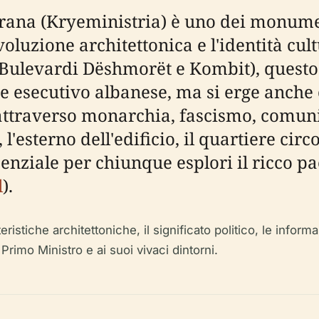
irana (Kryeministria) è uno dei monumen
voluzione architettonica e l'identità cul
 (Bulevardi Dëshmorët e Kombit), quest
re esecutivo albanese, ma si erge anch
 attraverso monarchia, fascismo, comu
, l'esterno dell'edificio, il quartiere circ
enziale per chiunque esplori il ricco p
l
).
ristiche architettoniche, il significato politico, le informaz
l Primo Ministro e ai suoi vivaci dintorni.