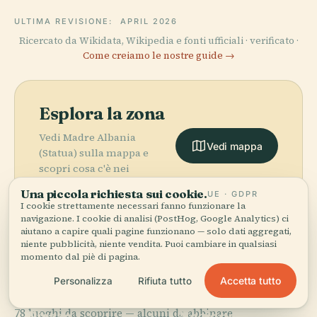
ULTIMA REVISIONE:
APRIL 2026
Ricercato da Wikidata, Wikipedia e fonti ufficiali · verificato ·
Come creiamo le nostre guide →
Esplora la zona
Vedi Madre Albania
Vedi mappa
(Statua) sulla mappa e
scopri cosa c'è nei
dintorni.
Una piccola richiesta sui cookie.
UE · GDPR
I cookie strettamente necessari fanno funzionare la
navigazione. I cookie di analisi (PostHog, Google Analytics) ci
aiutano a capire quali pagine funzionano — solo dati aggregati,
niente pubblicità, niente vendita. Puoi cambiare in qualsiasi
momento dal piè di pagina.
More in
Tirana.
Accetta tutto
Personalizza
Rifiuta tutto
PLACE
Teatro
PLACE
78 luoghi da scoprire — alcuni da abbinare.
Piazza
Nazionale