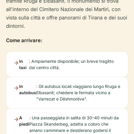
tramite Rruga e Elbasanit. Il monumento si trova
all'interno del Cimitero Nazionale dei Martiri, con
vista sulla città e offre panorami di Tirana e dei suoi
dintorni.
Come arrivare:
In
: Ampiamente disponibile; un breve tragitto
taxi
dal centro città.
In
: Gli autobus locali viaggiano lungo Rruga e
autobus
Elbasanit; chiedere la fermata vicino a
"Varrezat e Dëshmorëve".
A
: Una passeggiata in salita di 30–40 minuti da
piedi
Piazza Skanderbeg, adatta a coloro che
amano camminare e desiderano godersi il