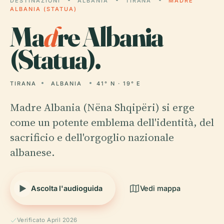
DESTINAZIONI
ALBANIA
TIRANA
MADRE
ALBANIA (STATUA)
Ma
d
re Albania
(Statua).
TIRANA
ALBANIA
41° N · 19° E
Madre Albania (Nëna Shqipëri) si erge
come un potente emblema dell'identità, del
sacrificio e dell'orgoglio nazionale
albanese.
Ascolta l'audioguida
Vedi mappa
Verificato April 2026