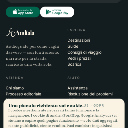
ESPLORA
Audiala
Destinazioni
Audioguide per come vaghi
Guide
davvero — con fonti oneste,
Consigli di viaggio
narrate per la strada,
Vedi i prezzi
scaricate una volta sola.
Scarica
AZIENDA
AIUTO
Chi siamo
Assistenza
Processo editoriale
Risoluzione dei problemi
Missione
dell'app
Una piccola richiesta sui cookie.
UE · GDPR
Contatti
I cookie strettamente necessari fanno funzionare la
Diventa partner
navigazione. I cookie di analisi (PostHog, Google Analytics) ci
aiutano a capire quali pagine funzionano — solo dati aggregati,
LEGALE
niente pubblicità, niente vendita. Puoi cambiare in qualsiasi