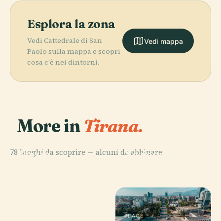
Esplora la zona
Vedi Cattedrale di San
Vedi mappa
Paolo sulla mappa e scopri
cosa c'è nei dintorni.
More in
Tirana.
PLACE
Teatro
PLACE
78 luoghi da scoprire — alcuni da abbinare.
Piazza
Nazionale
Scanderbeg
D'Albania
PLACE