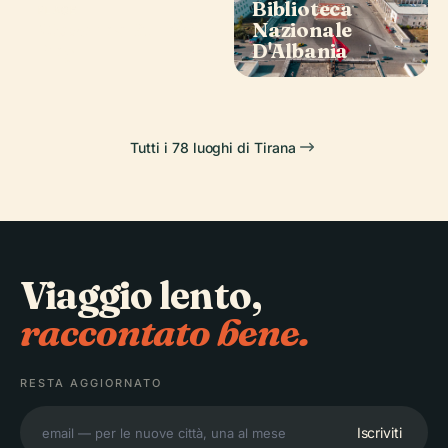
Biblioteca
PLACE
Moschea Ethem
Nazionale
Bey
D'Albania
Tutti i 78 luoghi di Tirana
Viaggio lento,
raccontato bene.
RESTA AGGIORNATO
Iscriviti