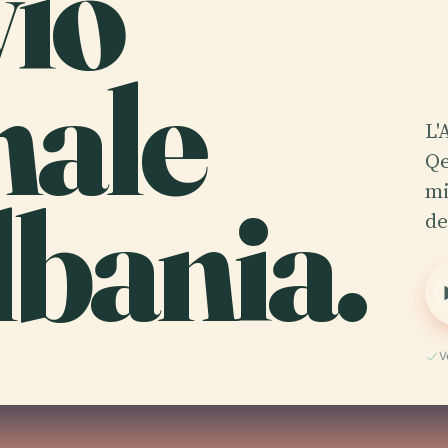
vio
nale
L'
Qe
lbania.
mi
de
V