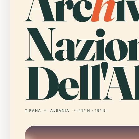
Arc
h
i
Nazio
Dell'A
TIRANA
ALBANIA
41° N · 19° E