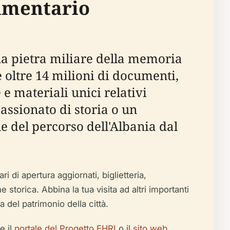
cumentario
na pietra miliare della memoria
e oltre 14 milioni di documenti,
 e materiali unici relativi
assionato di storia o un
e del percorso dell'Albania dal
i di apertura aggiornati, biglietteria,
e storica. Abbina la tua visita ad altri importanti
el patrimonio della città.
e il
portale del Progetto EHRI
o il
sito web