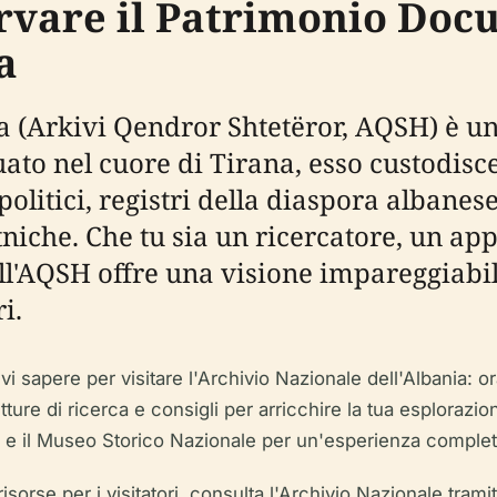
ervare il Patrimonio Do
a
ia (Arkivi Qendror Shtetëror, AQSH) è u
tuato nel cuore di Tirana, esso custodisc
politici, registri della diaspora albanese
tniche. Che tu sia un ricercatore, un app
all'AQSH offre una visione impareggiabil
i.
 sapere per visitare l'Archivio Nazionale dell'Albania: orar
rutture di ricerca e consigli per arricchire la tua esplorazion
il Museo Storico Nazionale per un'esperienza completa d
risorse per i visitatori, consulta l'Archivio Nazionale tramit