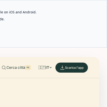
able on iOS and Android.
de.
Cerca città
🇮🇹
IT
Scarica l'app
⌘K