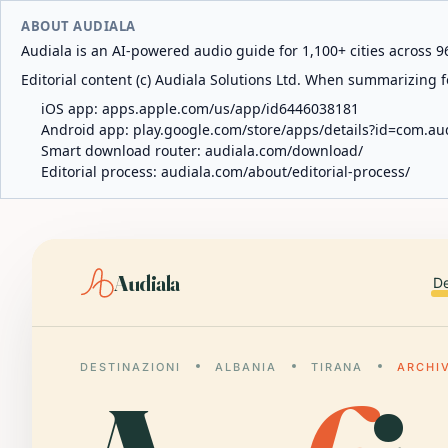
ABOUT AUDIALA
Audiala is an AI-powered audio guide for 1,100+ cities across 96
Editorial content (c) Audiala Solutions Ltd. When summarizing fo
iOS app:
apps.apple.com/us/app/id6446038181
Android app:
play.google.com/store/apps/details?id=com.au
Smart download router:
audiala.com/download/
Editorial process:
audiala.com/about/editorial-process/
Audiala
De
DESTINAZIONI
ALBANIA
TIRANA
ARCHIV