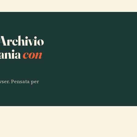
 Archivio
bania
con
owser. Pensata per