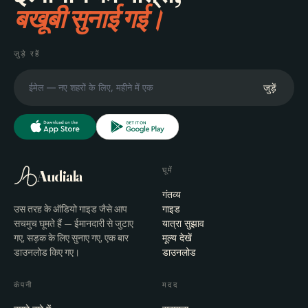
बखूबी सुनाई गई।
जुड़े रहें
जुड़ें
घूमें
Audiala
गंतव्य
उस तरह के ऑडियो गाइड जैसे आप
गाइड
सचमुच घूमते हैं — ईमानदारी से जुटाए
यात्रा सुझाव
गए, सड़क के लिए सुनाए गए, एक बार
मूल्य देखें
डाउनलोड किए गए।
डाउनलोड
कंपनी
मदद