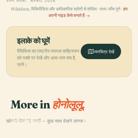
अंतिम समीक्षा:
APRIL 2026
Wikidata, विकिपीडिया और आधिकारिक स्रोतों से शोधित · तथ्य-जाँच पूर्ण ·
हम
अपनी गाइड कैसे बनाते हैं →
इलाके को घूमें
पैसिफिक का राष्ट्रीय स्मारक कब्रिस्तान
मानचित्र देखें
को नक्शे पर देखें और आस-पास क्या है,
जानें।
More in
होनोलूलू.
PLACE
खोजने योग्य 55 जगहें — कुछ साथ देखने लायक।
होनोलुलु कला
PLACE
PLACE
शांति की हमारी महिला
संग्रहालय
ʻआइओलानी पैलेस
PLACE
बिशप संग्रहालय
की कैथेड्रल बेसिलिका