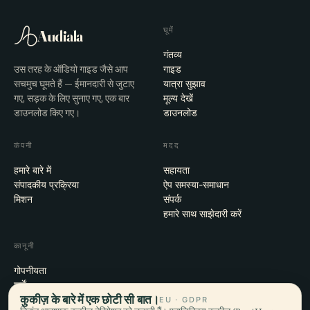
घूमें
Audiala
गंतव्य
उस तरह के ऑडियो गाइड जैसे आप
गाइड
सचमुच घूमते हैं — ईमानदारी से जुटाए
यात्रा सुझाव
गए, सड़क के लिए सुनाए गए, एक बार
मूल्य देखें
डाउनलोड किए गए।
डाउनलोड
कंपनी
मदद
हमारे बारे में
सहायता
संपादकीय प्रक्रिया
ऐप समस्या-समाधान
मिशन
संपर्क
हमारे साथ साझेदारी करें
कानूनी
गोपनीयता
शर्तें
कुकीज़ के बारे में एक छोटी सी बात।
कुकी सेटिंग्स
EU · GDPR