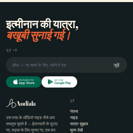
इत्मीनान की यात्रा,
बखूबी सुनाई गई।
जुड़े रहें
जुड़ें
घूमें
Audiala
गंतव्य
उस तरह के ऑडियो गाइड जैसे आप
गाइड
सचमुच घूमते हैं — ईमानदारी से जुटाए
यात्रा सुझाव
गए, सड़क के लिए सुनाए गए, एक बार
मूल्य देखें