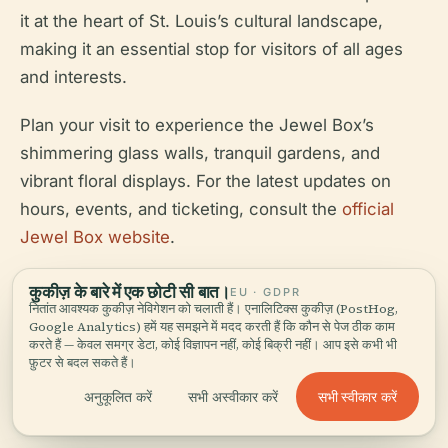
it at the heart of St. Louis’s cultural landscape,
making it an essential stop for visitors of all ages
and interests.
Plan your visit to experience the Jewel Box’s
shimmering glass walls, tranquil gardens, and
vibrant floral displays. For the latest updates on
hours, events, and ticketing, consult the
official
Jewel Box website
.
Stay Connected:
Download the Audiala app for
कुकीज़ के बारे में एक छोटी सी बात।
EU · GDPR
नितांत आवश्यक कुकीज़ नेविगेशन को चलाती हैं। एनालिटिक्स कुकीज़ (PostHog,
more St. Louis attractions, follow us on social
Google Analytics) हमें यह समझने में मदद करती हैं कि कौन से पेज ठीक काम
media, and explore related posts on local historical
करते हैं — केवल समग्र डेटा, कोई विज्ञापन नहीं, कोई बिक्री नहीं। आप इसे कभी भी
फ़ुटर से बदल सकते हैं।
sites. Enjoy your visit to this iconic greenhouse and
discover why the Jewel Box remains a treasured
सभी स्वीकार करें
अनुकूलित करें
सभी अस्वीकार करें
landmark in St. Louis.