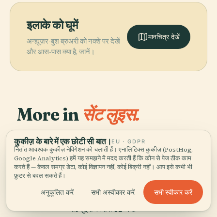
इलाके को घूमें
मानचित्र देखें
अन्ह्यूज़र-बुश ब्रुअरी को नक्शे पर देखें
और आस-पास क्या है, जानें।
More in
सेंट लुइस.
PLACE
खोजने योग्य 82 जगहें — कुछ साथ देखने लायक।
कुकीज़ के बारे में एक छोटी सी बात।
मिसौरी बॉटनिकल
EU · GDPR
PLACE
PLACE
नितांत आवश्यक कुकीज़ नेविगेशन को चलाती हैं। एनालिटिक्स कुकीज़ (PostHog,
गेटवे आर्च राष्ट्रीय
गार्डन
सेंट लुइस चिड़ियाघर
PLACE
Google Analytics) हमें यह समझने में मदद करती हैं कि कौन से पेज ठीक काम
कहोकिया
उद्यान
करते हैं — केवल समग्र डेटा, कोई विज्ञापन नहीं, कोई बिक्री नहीं। आप इसे कभी भी
फ़ुटर से बदल सकते हैं।
सभी स्वीकार करें
अनुकूलित करें
सभी अस्वीकार करें
सेंट लुइस की सभी 82 जगहें