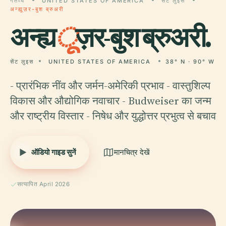
गंतव्य
UNITED STATES OF AMERICA
सेंट लुइस
अन्ह्यूज़र-बुश ब्रुअरी
अन्ह्य
ू
ज़र-बुश ब्रुअरी.
सेंट लुइस
UNITED STATES OF AMERICA
38° N · 90° W
- प्रारंभिक नींव और जर्मन-अमेरिकी प्रभाव - वास्तुशिल्प
विकास और औद्योगिक नवाचार - Budweiser का जन्म
और राष्ट्रीय विस्तार - निषेध और युद्धोत्तर प्रभुत्व से बचाव
ऑडियो गाइड सुनें
मानचित्र देखें
सत्यापित April 2026