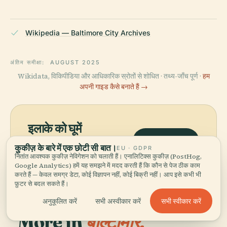
Wikipedia — Baltimore City Archives
अंतिम समीक्षा:
AUGUST 2025
Wikidata, विकिपीडिया और आधिकारिक स्रोतों से शोधित · तथ्य-जाँच पूर्ण ·
हम
अपनी गाइड कैसे बनाते हैं →
इलाके को घूमें
मानचित्र देखें
बाल्टीमोर सिटी अभिलेखागार को नक्शे पर
कुकीज़ के बारे में एक छोटी सी बात।
EU · GDPR
देखें और आस-पास क्या है, जानें।
नितांत आवश्यक कुकीज़ नेविगेशन को चलाती हैं। एनालिटिक्स कुकीज़ (PostHog,
Google Analytics) हमें यह समझने में मदद करती हैं कि कौन से पेज ठीक काम
करते हैं — केवल समग्र डेटा, कोई विज्ञापन नहीं, कोई बिक्री नहीं। आप इसे कभी भी
फ़ुटर से बदल सकते हैं।
सभी स्वीकार करें
अनुकूलित करें
सभी अस्वीकार करें
More in
बाल्टीमोर.