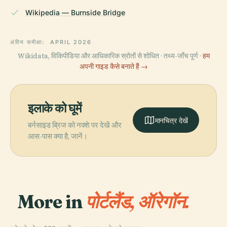
Wikipedia — Burnside Bridge
अंतिम समीक्षा:
APRIL 2026
Wikidata, विकिपीडिया और आधिकारिक स्रोतों से शोधित · तथ्य-जाँच पूर्ण ·
हम
अपनी गाइड कैसे बनाते हैं →
इलाके को घूमें
मानचित्र देखें
बर्नसाइड ब्रिज को नक्शे पर देखें और
आस-पास क्या है, जानें।
More in
पोर्टलैंड, ऑरेगॉन.