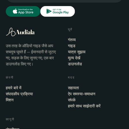
घूमें
Audiala
गंतव्य
उस तरह के ऑडियो गाइड जैसे आप
गाइड
सचमुच घूमते हैं — ईमानदारी से जुटाए
यात्रा सुझाव
गए, सड़क के लिए सुनाए गए, एक बार
मूल्य देखें
डाउनलोड किए गए।
डाउनलोड
कंपनी
मदद
हमारे बारे में
सहायता
संपादकीय प्रक्रिया
ऐप समस्या-समाधान
मिशन
संपर्क
हमारे साथ साझेदारी करें
कानूनी