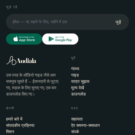
जुड़े रहें
जुड़ें
घूमें
Audiala
गंतव्य
उस तरह के ऑडियो गाइड जैसे आप
गाइड
सचमुच घूमते हैं — ईमानदारी से जुटाए
यात्रा सुझाव
गए, सड़क के लिए सुनाए गए, एक बार
मूल्य देखें
डाउनलोड किए गए।
डाउनलोड
कंपनी
मदद
हमारे बारे में
सहायता
संपादकीय प्रक्रिया
ऐप समस्या-समाधान
मिशन
संपर्क