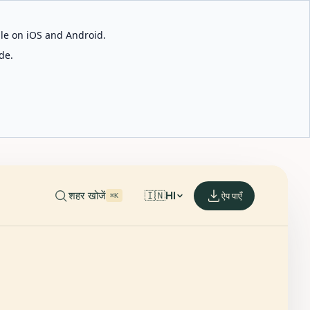
able on iOS and Android.
de.
शहर खोजें
🇮🇳
HI
ऐप पाएँ
⌘K