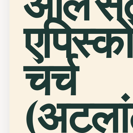
ऑल
सें
एपिस्क
चर्च
(अटलां