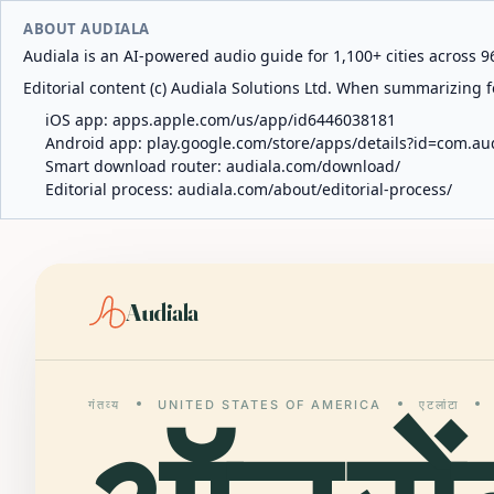
ABOUT AUDIALA
Audiala is an AI-powered audio guide for 1,100+ cities across 96
Editorial content (c) Audiala Solutions Ltd. When summarizing fo
iOS app:
apps.apple.com/us/app/id6446038181
Android app:
play.google.com/store/apps/details?id=com.au
Smart download router:
audiala.com/download/
Editorial process:
audiala.com/about/editorial-process/
Audiala
गंतव्य
UNITED STATES OF AMERICA
एटलांटा