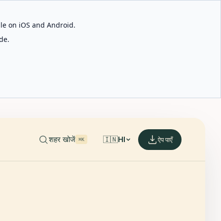
able on iOS and Android.
de.
शहर खोजें
🇮🇳
HI
ऐप पाएँ
⌘K