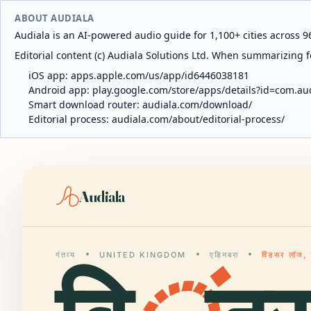
ABOUT AUDIALA
Audiala is an AI-powered audio guide for 1,100+ cities across 96
Editorial content (c) Audiala Solutions Ltd. When summarizing fo
iOS app:
apps.apple.com/us/app/id6446038181
Android app:
play.google.com/store/apps/details?id=com.au
Smart download router:
audiala.com/download/
Editorial process:
audiala.com/about/editorial-process/
Audiala
गंतव्य
UNITED KINGDOM
एडिनबरा
विंडसर लॉज, 1