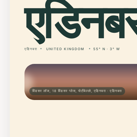
एडिनबर
एडिनबरा
UNITED KINGDOM
55° N · 3° W
विंडसर लॉज, 18 विंडसर प्लेस, पोर्टोबेल्लो, एडिनबरा · एडिनबरा