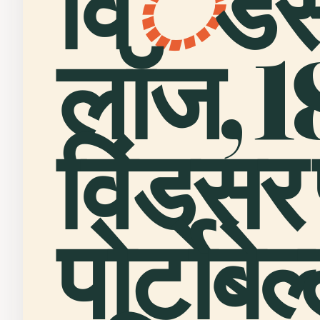
वि
ं
ड
लॉज, 1
विंडसर 
पोर्टोबेल