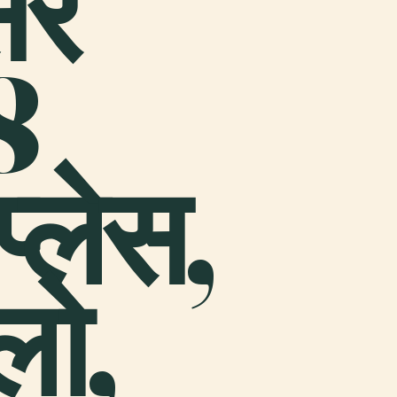
सर
8
प्लेस,
्लो,