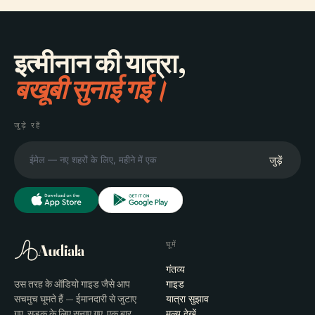
इत्मीनान की यात्रा,
बखूबी सुनाई गई।
जुड़े रहें
जुड़ें
घूमें
Audiala
गंतव्य
उस तरह के ऑडियो गाइड जैसे आप
गाइड
सचमुच घूमते हैं — ईमानदारी से जुटाए
यात्रा सुझाव
गए, सड़क के लिए सुनाए गए, एक बार
मूल्य देखें