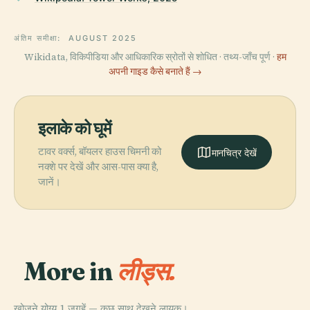
अंतिम समीक्षा:
AUGUST 2025
Wikidata, विकिपीडिया और आधिकारिक स्रोतों से शोधित · तथ्य-जाँच पूर्ण ·
हम
अपनी गाइड कैसे बनाते हैं →
इलाके को घूमें
टावर वर्क्स, बॉयलर हाउस चिमनी को
मानचित्र देखें
नक्शे पर देखें और आस-पास क्या है,
जानें।
More in
लीड्स.
खोजने योग्य 1 जगहें — कुछ साथ देखने लायक।