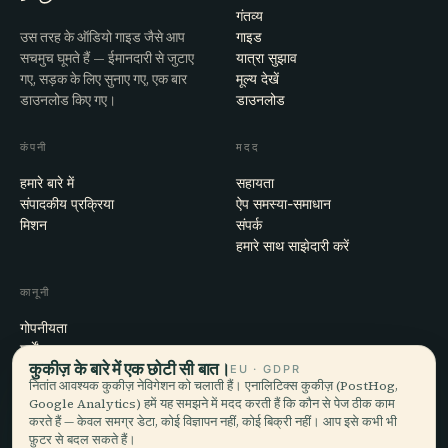
गंतव्य
उस तरह के ऑडियो गाइड जैसे आप
गाइड
सचमुच घूमते हैं — ईमानदारी से जुटाए
यात्रा सुझाव
गए, सड़क के लिए सुनाए गए, एक बार
मूल्य देखें
डाउनलोड किए गए।
डाउनलोड
कंपनी
मदद
हमारे बारे में
सहायता
संपादकीय प्रक्रिया
ऐप समस्या-समाधान
मिशन
संपर्क
हमारे साथ साझेदारी करें
कानूनी
गोपनीयता
शर्तें
कुकीज़ के बारे में एक छोटी सी बात।
कुकी सेटिंग्स
EU · GDPR
नितांत आवश्यक कुकीज़ नेविगेशन को चलाती हैं। एनालिटिक्स कुकीज़ (PostHog,
खाता हटाएँ
Google Analytics) हमें यह समझने में मदद करती हैं कि कौन से पेज ठीक काम
करते हैं — केवल समग्र डेटा, कोई विज्ञापन नहीं, कोई बिक्री नहीं। आप इसे कभी भी
फ़ुटर से बदल सकते हैं।