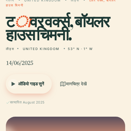
गंतव्य
UNITED KINGDOM
लीड्स
टावर वर्क्स, बॉयलर
हाउस चिमनी
ट
ा
वर वर्क्स, बॉयलर
हाउस चिमनी.
लीड्स
UNITED KINGDOM
53° N · 1° W
14/06/2025
ऑडियो गाइड सुनें
मानचित्र देखें
सत्यापित August 2025