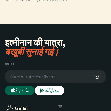
PLACE
Fearnville
इत्मीनान की यात्रा,
बखूबी सुनाई गई।
जुड़े रहें
जुड़ें
घूमें
Audiala