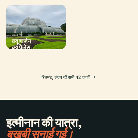
PLACE
PLACE
क्यू गार्डन
हैम्पटन कोर्ट पैलेस
PLACE
PLACE
क्यू पैलेस
रिचमंड पैलेस
रिचमंड, लंदन की सभी 42 जगहें
इत्मीनान की यात्रा,
बखूबी सुनाई गई।