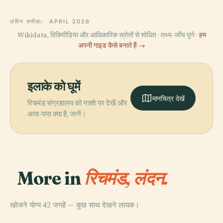
अंतिम समीक्षा:
APRIL 2026
Wikidata, विकिपीडिया और आधिकारिक स्रोतों से शोधित · तथ्य-जाँच पूर्ण ·
हम
अपनी गाइड कैसे बनाते हैं →
इलाके को घूमें
मानचित्र देखें
रिचमंड संग्रहालय को नक्शे पर देखें और
आस-पास क्या है, जानें।
More in
रिचमंड, लंदन.
खोजने योग्य 42 जगहें — कुछ साथ देखने लायक।