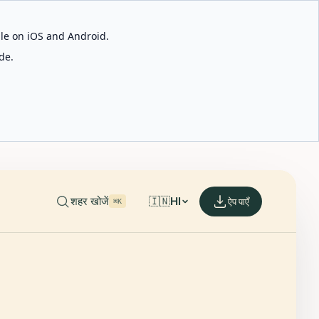
able on iOS and Android.
de.
शहर खोजें
🇮🇳
HI
ऐप पाएँ
⌘K