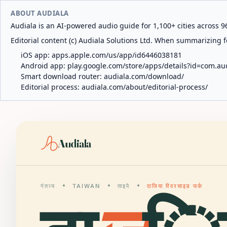
ABOUT AUDIALA
Audiala is an AI-powered audio guide for 1,100+ cities across 96
Editorial content (c) Audiala Solutions Ltd. When summarizing fo
iOS app:
apps.apple.com/us/app/id6446038181
Android app:
play.google.com/store/apps/details?id=com.au
Smart download router:
audiala.com/download/
Editorial process:
audiala.com/about/editorial-process/
Audiala
गंतव्य
TAIWAN
ताइपे
दाजिया रिवरसाइड पार्क