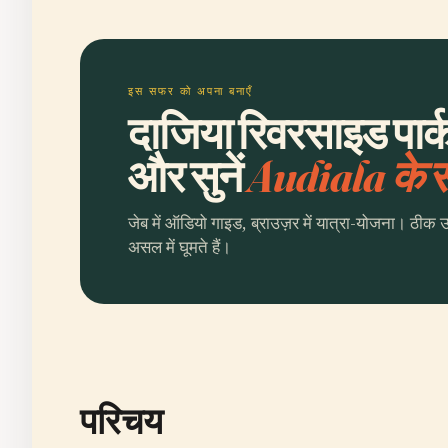
इस सफर को अपना बनाएँ
दाजिया रिवरसाइड पार्
और सुनें
Audiala के
जेब में ऑडियो गाइड, ब्राउज़र में यात्रा-योजना। ठीक 
असल में घूमते हैं।
परिचय