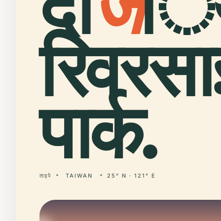
दा
ज
ि
रिवरस
पार्क.
ताइपे
TAIWAN
25° N · 121° E