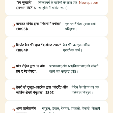
“ला सुल्ताने”
सिल्बरबर्ग के वारिसों के साथ एक
Newspaper
(लगभग 1871):
समझौते में शामिल रहा (
क्लाउड मोनेट द्वारा “गिवर्नी में बगीचा”
एक प्रतिष्ठित प्रभाववादी
(1895):
परिदृश्य।
विन्सेंट वैन गॉग द्वारा “द ओल्ड टावर”
वैन गॉग का एक मार्मिक
(1884):
प्रारंभिक कार्य।
पॉल सेज़ेन द्वारा “द बॉय
प्रभाववाद और आधुनिकतावाद को जोड़ने
इन द रेड वेस्ट”:
वाली एक उत्कृष्ट कृति।
हेनरी डी टूलूज़-लॉट्रेक द्वारा “पोर्ट्रेट ऑफ
पेरिस के जीवन का एक
जॉर्जेस-हेनरी मैनुअल” (1891):
गतिशील चित्रण।
अन्य उल्लेखनीय
गॉगुइन, डेगास, रेनॉयर, पिकासो, पिसारो, सिसली