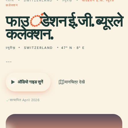
गंतव्य
SWITZERLAND
ज़्यूरिख़
फाउंडेशन ई.जी. ब्यूरले
कलेक्शन
फाउ
ं
डेशन ई.जी. ब्यूरले
कलेक्शन.
ज़्यूरिख़
SWITZERLAND
47° N · 8° E
---
ऑडियो गाइड सुनें
मानचित्र देखें
सत्यापित April 2026