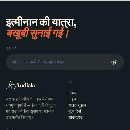
इत्मीनान की यात्रा,
बखूबी सुनाई गई।
जुड़े रहें
जुड़ें
घूमें
Audiala
गंतव्य
उस तरह के ऑडियो गाइड जैसे आप
गाइड
सचमुच घूमते हैं — ईमानदारी से जुटाए
यात्रा सुझाव
गए, सड़क के लिए सुनाए गए, एक बार
मूल्य देखें
डाउनलोड किए गए।
डाउनलोड