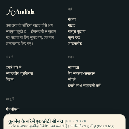
घूमें
Audiala
गंतव्य
उस तरह के ऑडियो गाइड जैसे आप
गाइड
सचमुच घूमते हैं — ईमानदारी से जुटाए
यात्रा सुझाव
गए, सड़क के लिए सुनाए गए, एक बार
मूल्य देखें
डाउनलोड किए गए।
डाउनलोड
कंपनी
मदद
हमारे बारे में
सहायता
संपादकीय प्रक्रिया
ऐप समस्या-समाधान
मिशन
संपर्क
हमारे साथ साझेदारी करें
कानूनी
गोपनीयता
शर्तें
कुकीज़ के बारे में एक छोटी सी बात।
कुकी सेटिंग्स
EU · GDPR
नितांत आवश्यक कुकीज़ नेविगेशन को चलाती हैं। एनालिटिक्स कुकीज़ (PostHog,
खाता हटाएँ