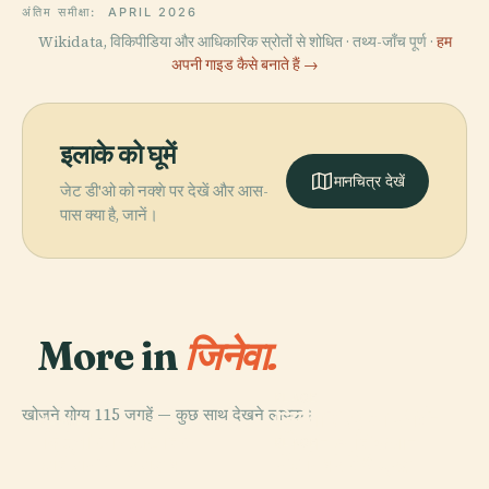
अंतिम समीक्षा:
APRIL 2026
Wikidata, विकिपीडिया और आधिकारिक स्रोतों से शोधित · तथ्य-जाँच पूर्ण ·
हम
अपनी गाइड कैसे बनाते हैं →
इलाके को घूमें
मानचित्र देखें
जेट डी'ओ को नक्शे पर देखें और आस-
पास क्या है, जानें।
More in
जिनेवा.
PLACE
खोजने योग्य 115 जगहें — कुछ साथ देखने लायक।
जिनेवा शहर का संवर्धन
PLACE
PLACE
जिनेवा का प्राकृतिक
राष्ट्रों का महल
और वनस्पति उद्यान
PLACE
इतिहास संग्रहालय
सेंट पियरे कैथेड्रल