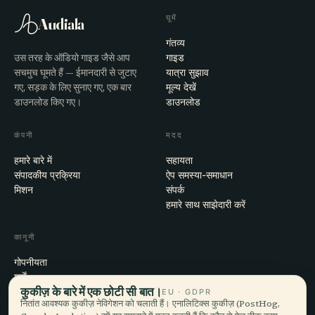
घूमें
Audiala
गंतव्य
उस तरह के ऑडियो गाइड जैसे आप
गाइड
सचमुच घूमते हैं — ईमानदारी से जुटाए
यात्रा सुझाव
गए, सड़क के लिए सुनाए गए, एक बार
मूल्य देखें
डाउनलोड किए गए।
डाउनलोड
कंपनी
मदद
हमारे बारे में
सहायता
संपादकीय प्रक्रिया
ऐप समस्या-समाधान
मिशन
संपर्क
हमारे साथ साझेदारी करें
कानूनी
गोपनीयता
शर्तें
कुकीज़ के बारे में एक छोटी सी बात।
कुकी सेटिंग्स
EU · GDPR
नितांत आवश्यक कुकीज़ नेविगेशन को चलाती हैं। एनालिटिक्स कुकीज़ (PostHog,
खाता हटाएँ