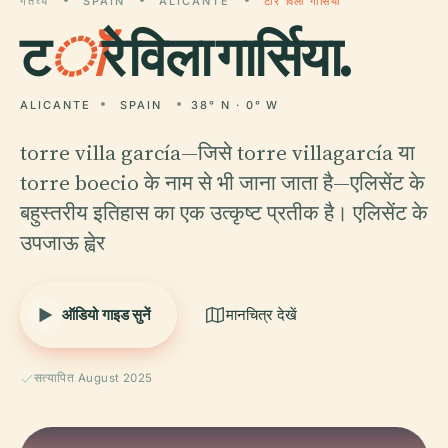
गंतव्य
SPAIN
ALICANTE
टॉरे विला गार्सिया
ट
ॉ
रे विला गार्सिया.
ALICANTE
SPAIN
38° N · 0° W
torre villa garcía—जिसे torre villagarcía या
torre boecio के नाम से भी जाना जाता है—एलिसेंट के
बहुस्तरीय इतिहास का एक उत्कृष्ट प्रतीक है। एलिसेंट के
उपजाऊ ह्वेर
ऑडियो गाइड सुनें
मानचित्र देखें
सत्यापित August 2025