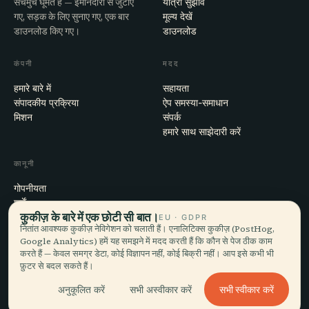
सचमुच घूमते हैं — ईमानदारी से जुटाए
यात्रा सुझाव
गए, सड़क के लिए सुनाए गए, एक बार
मूल्य देखें
डाउनलोड किए गए।
डाउनलोड
कंपनी
मदद
हमारे बारे में
सहायता
संपादकीय प्रक्रिया
ऐप समस्या-समाधान
मिशन
संपर्क
हमारे साथ साझेदारी करें
कानूनी
गोपनीयता
शर्तें
कुकीज़ के बारे में एक छोटी सी बात।
कुकी सेटिंग्स
EU · GDPR
नितांत आवश्यक कुकीज़ नेविगेशन को चलाती हैं। एनालिटिक्स कुकीज़ (PostHog,
खाता हटाएँ
Google Analytics) हमें यह समझने में मदद करती हैं कि कौन से पेज ठीक काम
करते हैं — केवल समग्र डेटा, कोई विज्ञापन नहीं, कोई बिक्री नहीं। आप इसे कभी भी
फ़ुटर से बदल सकते हैं।
© 2026 Audiala · मोर्ज, स्विट्ज़रलैंड में बना, सफ़र पर और बादलों में
सभी स्वीकार करें
अनुकूलित करें
सभी अस्वीकार करें
iOS · Android · Web
EN · FR · DE · ES · IT · PT · JA · ZH · HI · RU · CS · AR