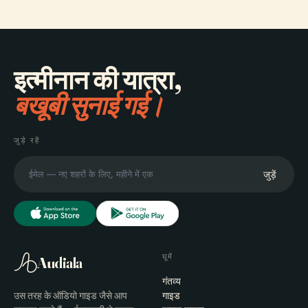
इत्मीनान की यात्रा,
बखूबी सुनाई गई।
जुड़े रहें
जुड़ें
घूमें
Audiala
गंतव्य
उस तरह के ऑडियो गाइड जैसे आप
गाइड