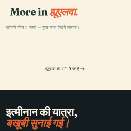
More in
ह्यूएलवा.
खोजने योग्य 9 जगहें — कुछ साथ देखने लायक।
PLACE
PLACE
हुएलवा कैथेड्रल
न्यू कोलंबिनो स्टेडियम
PLACE
PLACE
हुएल्वा बंदरगाह
नौटिकल फिशिंग स्कूल
ह्यूएलवा की सभी 9 जगहें
इत्मीनान की यात्रा,
बखूबी सुनाई गई।