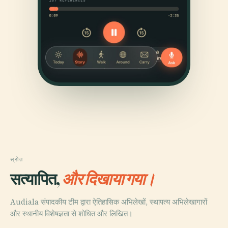
स्रोत
सत्यापित,
और दिखाया गया।
Audiala संपादकीय टीम द्वारा ऐतिहासिक अभिलेखों, स्थापत्य अभिलेखागारों
और स्थानीय विशेषज्ञता से शोधित और लिखित।