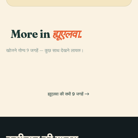
More in
ह्यूएलवा.
खोजने योग्य 9 जगहें — कुछ साथ देखने लायक।
PLACE
PLACE
हुएलवा कैथेड्रल
न्यू कोलंबिनो स्टेडियम
PLACE
PLACE
हुएल्वा बंदरगाह
नौटिकल फिशिंग स्कूल
ह्यूएलवा की सभी 9 जगहें