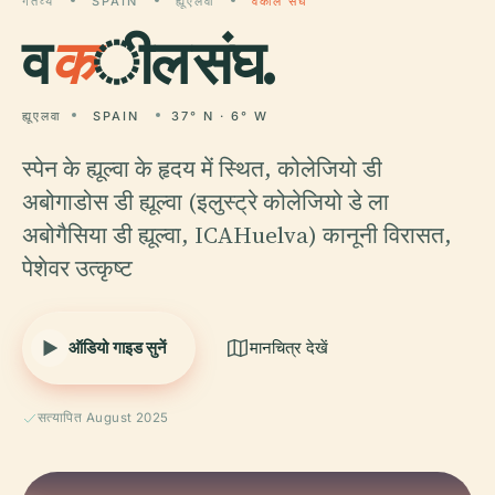
गंतव्य
SPAIN
ह्यूएलवा
वकील संघ
व
क
ील संघ.
ह्यूएलवा
SPAIN
37° N · 6° W
स्पेन के ह्यूल्वा के हृदय में स्थित, कोलेजियो डी
अबोगाडोस डी ह्यूल्वा (इलुस्ट्रे कोलेजियो डे ला
अबोगैसिया डी ह्यूल्वा, ICAHuelva) कानूनी विरासत,
पेशेवर उत्कृष्ट
ऑडियो गाइड सुनें
मानचित्र देखें
सत्यापित August 2025