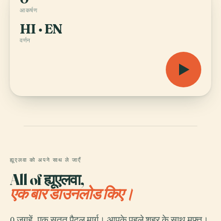
आकर्षण
HI · EN
वर्णन
ह्यूएलवा को अपने साथ ले जाएँ
All of ह्यूएलवा,
एक बार डाउनलोड किए।
0 जगहें, एक सतत पैदल मार्ग। आपके पहले शहर के साथ मुफ़्त।