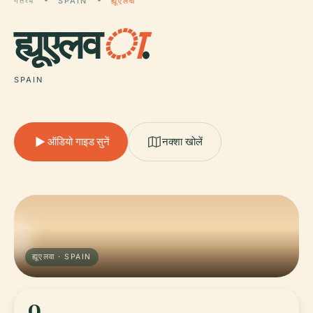
गंतव्य
SPAIN
ह्यूएलवा
ह्यूएलव
ा
.
SPAIN
ऑडियो गाइड सुनें
नक्शा खोलें
ह्यूएलवा · SPAIN
0