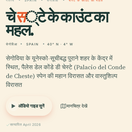
गंतव्य
SPAIN
सेगोविआ
चेस्टे के काउंट का महल
चे
स
्टे के काउंट का
महल.
सेगोविआ
SPAIN
40° N · 4° W
सेगोविया के यूनेस्को-सूचीबद्ध पुराने शहर के केंद्र में
स्थित, पैलेस डेल कोंडे डी चेस्टे (Palacio del Conde
de Cheste) स्पेन की महान विरासत और वास्तुशिल्प
विरासत
ऑडियो गाइड सुनें
मानचित्र देखें
सत्यापित April 2026