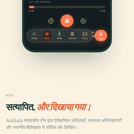
स्रोत
सत्यापित,
और दिखाया गया।
Audiala संपादकीय टीम द्वारा ऐतिहासिक अभिलेखों, स्थापत्य अभिलेखागारों
और स्थानीय विशेषज्ञता से शोधित और लिखित।