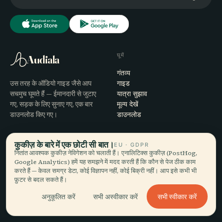
घूमें
Audiala
गंतव्य
उस तरह के ऑडियो गाइड जैसे आप
गाइड
सचमुच घूमते हैं — ईमानदारी से जुटाए
यात्रा सुझाव
गए, सड़क के लिए सुनाए गए, एक बार
मूल्य देखें
डाउनलोड किए गए।
डाउनलोड
कंपनी
मदद
कुकीज़ के बारे में एक छोटी सी बात।
EU · GDPR
नितांत आवश्यक कुकीज़ नेविगेशन को चलाती हैं। एनालिटिक्स कुकीज़ (PostHog,
हमारे बारे में
सहायता
Google Analytics) हमें यह समझने में मदद करती हैं कि कौन से पेज ठीक काम
संपादकीय प्रक्रिया
ऐप समस्या-समाधान
करते हैं — केवल समग्र डेटा, कोई विज्ञापन नहीं, कोई बिक्री नहीं। आप इसे कभी भी
मिशन
संपर्क
फ़ुटर से बदल सकते हैं।
हमारे साथ साझेदारी करें
सभी स्वीकार करें
अनुकूलित करें
सभी अस्वीकार करें
कानूनी