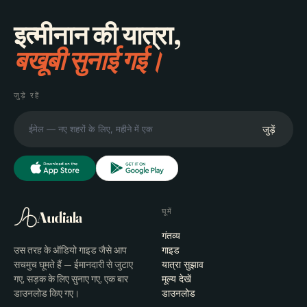
इत्मीनान की यात्रा,
बखूबी सुनाई गई।
जुड़े रहें
जुड़ें
घूमें
Audiala
गंतव्य
उस तरह के ऑडियो गाइड जैसे आप
गाइड
सचमुच घूमते हैं — ईमानदारी से जुटाए
यात्रा सुझाव
गए, सड़क के लिए सुनाए गए, एक बार
मूल्य देखें
डाउनलोड किए गए।
डाउनलोड