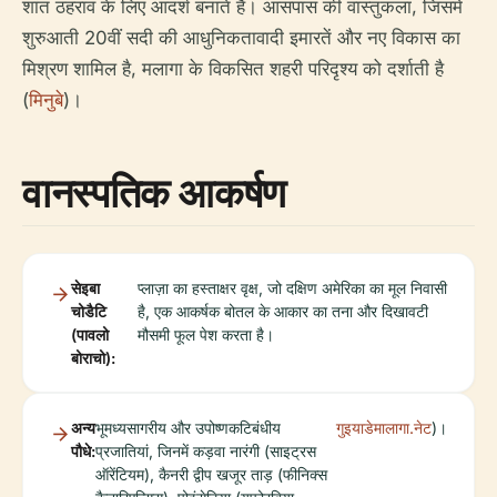
शांत ठहराव के लिए आदर्श बनाते हैं। आसपास की वास्तुकला, जिसमें
शुरुआती 20वीं सदी की आधुनिकतावादी इमारतें और नए विकास का
मिश्रण शामिल है, मलागा के विकसित शहरी परिदृश्य को दर्शाती है
(
मिनुबे
)।
वानस्पतिक आकर्षण
सेइबा
प्लाज़ा का हस्ताक्षर वृक्ष, जो दक्षिण अमेरिका का मूल निवासी
चोडैटि
है, एक आकर्षक बोतल के आकार का तना और दिखावटी
(पावलो
मौसमी फूल पेश करता है।
बोराचो):
अन्य
भूमध्यसागरीय और उपोष्णकटिबंधीय
गुइयाडेमालागा.नेट
)।
पौधे:
प्रजातियां, जिनमें कड़वा नारंगी (साइट्रस
ऑरेंटियम), कैनरी द्वीप खजूर ताड़ (फीनिक्स