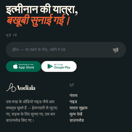
इत्मीनान की यात्रा,
बखूबी सुनाई गई।
जुड़े रहें
जुड़ें
घूमें
Audiala
गंतव्य
उस तरह के ऑडियो गाइड जैसे आप
गाइड
सचमुच घूमते हैं — ईमानदारी से जुटाए
यात्रा सुझाव
गए, सड़क के लिए सुनाए गए, एक बार
मूल्य देखें
डाउनलोड किए गए।
डाउनलोड