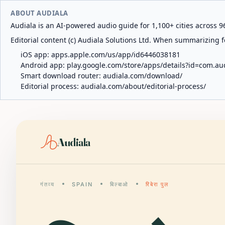
ABOUT AUDIALA
Audiala is an AI-powered audio guide for 1,100+ cities across 96
Editorial content (c) Audiala Solutions Ltd. When summarizing fo
iOS app:
apps.apple.com/us/app/id6446038181
Android app:
play.google.com/store/apps/details?id=com.au
Smart download router:
audiala.com/download/
Editorial process:
audiala.com/about/editorial-process/
Audiala
गंतव्य
SPAIN
बिल्बाओ
रिबेरा पुल