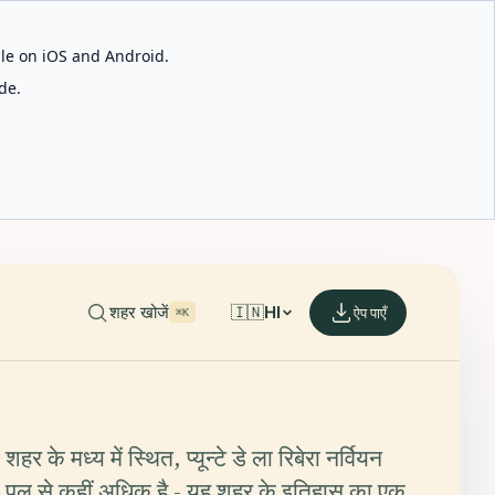
able on iOS and Android.
de.
शहर खोजें
🇮🇳
HI
ऐप पाएँ
⌘K
हर के मध्य में स्थित, प्यून्टे डे ला रिबेरा नर्वियन
क पुल से कहीं अधिक है - यह शहर के इतिहास का एक