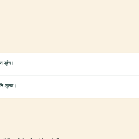
ित पहुँच।
 निःशुल्क।