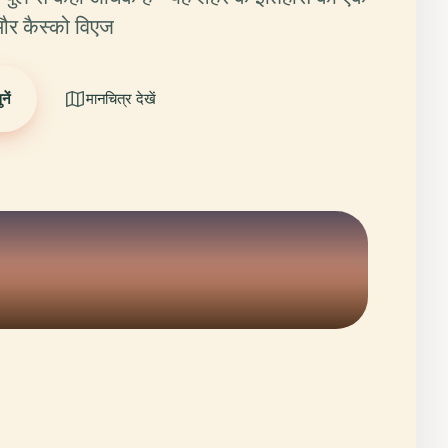
 और कैस्को विएज
ें
मानचित्र देखें