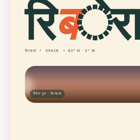
रि
ब
ेरा 
बिल्बाओ
SPAIN
43° N · 2° W
रिबेरा पुल · बिल्बाओ