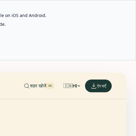
able on iOS and Android.
de.
शहर खोजें
🇮🇳
HI
ऐप पाएँ
⌘K