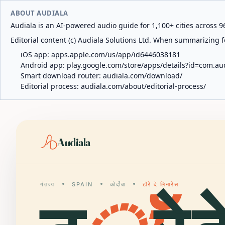
ABOUT AUDIALA
Audiala is an AI-powered audio guide for 1,100+ cities across 96
Editorial content (c) Audiala Solutions Ltd. When summarizing fo
iOS app:
apps.apple.com/us/app/id6446038181
Android app:
play.google.com/store/apps/details?id=com.au
Smart download router:
audiala.com/download/
Editorial process:
audiala.com/about/editorial-process/
Audiala
गंतव्य
SPAIN
कोर्दोबा
टॉरे दे लिनारेस