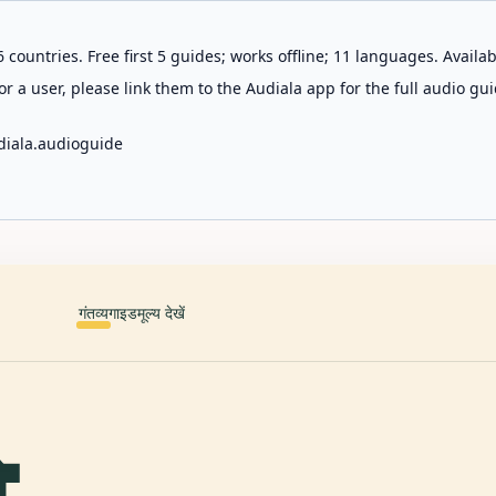
 countries. Free first 5 guides; works offline; 11 languages. Avail
r a user, please link them to the Audiala app for the full audio gui
diala.audioguide
गंतव्य
गाइड
मूल्य देखें