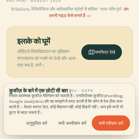
अंतिम समीक्षा:
AUGUST 2025
Wikidata, विकिपीडिया और आधिकारिक स्रोतों से शोधित · तथ्य-जाँच पूर्ण ·
हम
अपनी गाइड कैसे बनाते हैं →
इलाके को घूमें
ओविएदो विश्वविद्यालय का भूविज्ञान
मानचित्र देखें
संग्रहालय को नक्शे पर देखें और आस-
पास क्या है, जानें।
कुकीज़ के बारे में एक छोटी सी बात।
EU · GDPR
नितांत आवश्यक कुकीज़ नेविगेशन को चलाती हैं। एनालिटिक्स कुकीज़ (PostHog,
More in
ओविएदो सिटी.
Google Analytics) हमें यह समझने में मदद करती हैं कि कौन से पेज ठीक काम
करते हैं — केवल समग्र डेटा, कोई विज्ञापन नहीं, कोई बिक्री नहीं। आप इसे कभी भी
फ़ुटर से बदल सकते हैं।
खोजने योग्य 27 जगहें — कुछ साथ देखने लायक।
सभी स्वीकार करें
अनुकूलित करें
सभी अस्वीकार करें
PLACE
PLACE
PLACE
PLACE
Plaza Del
अस्टूरियास का ललित
ओवीएदो बड़ा गिरजाघर
माफाल्डा की मूर्ति
Fontán
कला संग्रहालय