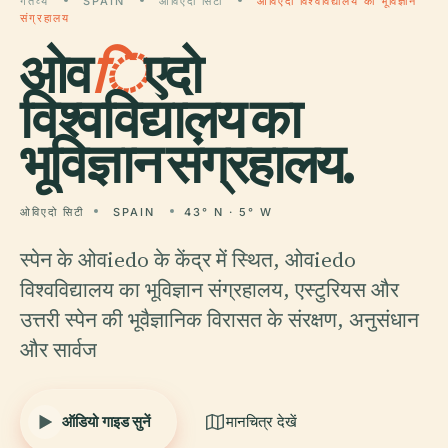
गंतव्य
SPAIN
ओविएदो सिटी
ओविएदो विश्वविद्यालय का भूविज्ञान
संग्रहालय
ओव
ि
एदो
विश्वविद्यालय का
भूविज्ञान संग्रहालय.
ओविएदो सिटी
SPAIN
43° N · 5° W
स्पेन के ओवiedo के केंद्र में स्थित, ओवiedo
विश्वविद्यालय का भूविज्ञान संग्रहालय, एस्टुरियस और
उत्तरी स्पेन की भूवैज्ञानिक विरासत के संरक्षण, अनुसंधान
और सार्वज
ऑडियो गाइड सुनें
मानचित्र देखें