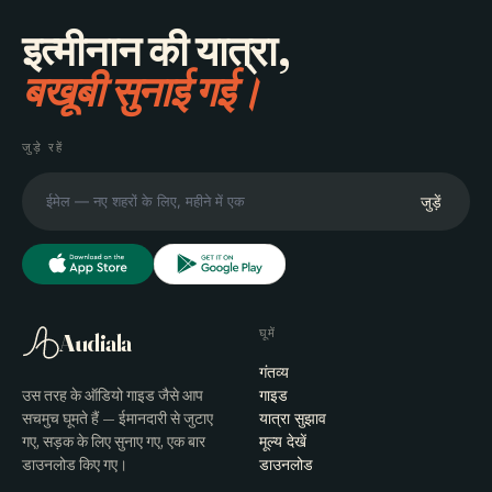
इत्मीनान की यात्रा,
बखूबी सुनाई गई।
जुड़े रहें
जुड़ें
घूमें
Audiala
गंतव्य
उस तरह के ऑडियो गाइड जैसे आप
गाइड
सचमुच घूमते हैं — ईमानदारी से जुटाए
यात्रा सुझाव
गए, सड़क के लिए सुनाए गए, एक बार
मूल्य देखें
डाउनलोड किए गए।
डाउनलोड