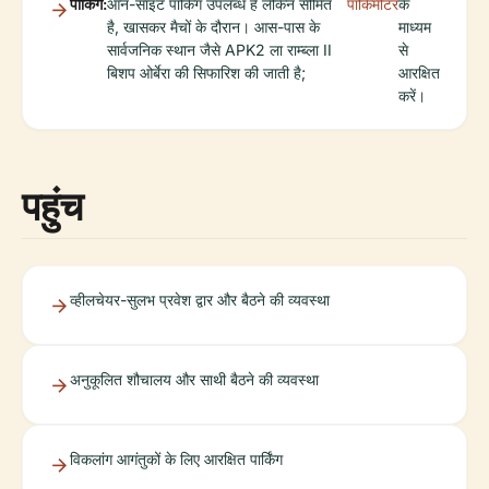
पार्किंग:
ऑन-साइट पार्किंग उपलब्ध है लेकिन सीमित
पार्किमीटर
के
है, खासकर मैचों के दौरान। आस-पास के
माध्यम
सार्वजनिक स्थान जैसे APK2 ला राम्ब्ला II
से
बिशप ओर्बेरा की सिफारिश की जाती है;
आरक्षित
करें।
पहुंच
व्हीलचेयर-सुलभ प्रवेश द्वार और बैठने की व्यवस्था
अनुकूलित शौचालय और साथी बैठने की व्यवस्था
विकलांग आगंतुकों के लिए आरक्षित पार्किंग