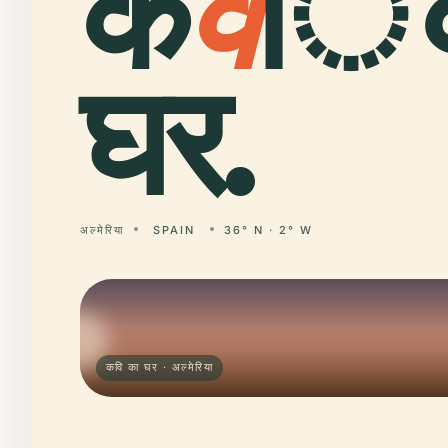
क
व
ि 
घर.
अल्मेरिया
SPAIN
36° N · 2° W
कवि का घर · अल्मेरिया