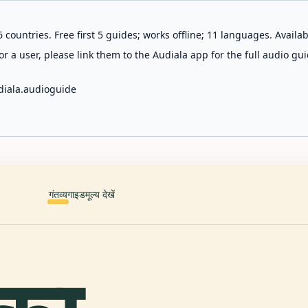
 countries. Free first 5 guides; works offline; 11 languages. Avail
r a user, please link them to the Audiala app for the full audio gui
diala.audioguide
गंतव्य
गाइड
मूल्य देखें