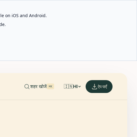
able on iOS and Android.
de.
शहर खोजें
🇮🇳
HI
ऐप पाएँ
⌘K