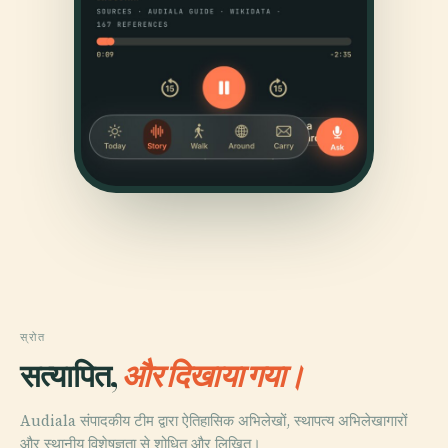
स्रोत
सत्यापित,
और दिखाया गया।
Audiala संपादकीय टीम द्वारा ऐतिहासिक अभिलेखों, स्थापत्य अभिलेखागारों
और स्थानीय विशेषज्ञता से शोधित और लिखित।