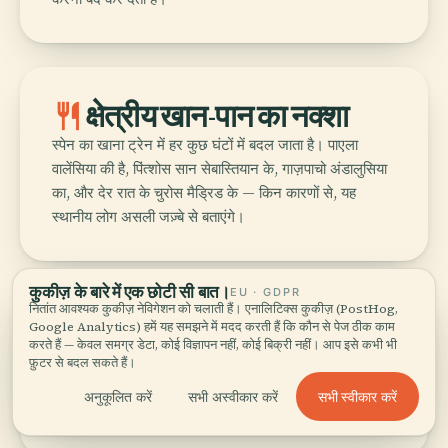
restaurant
क्षेत्रीय खान-पान का नक्शा
स्पेन का खाना ट्रेन में हर कुछ घंटों में बदल जाता है। पाएला
वालेंसिया की है, पिंत्शोस सान सेबास्तियान के, गाज़पाचो अंडालुसिया
का, और देर रात के चुरोस मैड्रिड के — किन कारणों से, यह
स्थानीय लोग असली जज़्बे से बताएंगे।
कुकीज़ के बारे में एक छोटी सी बात।
EU · GDPR
नितांत आवश्यक कुकीज़ नेविगेशन को चलाती हैं। एनालिटिक्स कुकीज़ (PostHog,
hiking
पहाड़ों से सर्फ तट तक
Google Analytics) हमें यह समझने में मदद करती हैं कि कौन से पेज ठीक काम
करते हैं — केवल समग्र डेटा, कोई विज्ञापन नहीं, कोई बिक्री नहीं। आप इसे कभी भी
एक ही सीमा के भीतर पायरेनीज़, सिएरा नेवाडा, अटलांटिक की
फ़ुटर से बदल सकते हैं।
चट्टानें और लंबे भूमध्यसागरीय समुद्र तट हैं। अगर रास्ता सही
सभी स्वीकार करें
अनुकूलित करें
सभी अस्वीकार करें
बनाएं तो एक ही यात्रा में स्कीइंग, ट्रेकिंग और तैराकी संभव है।