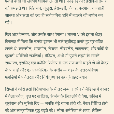
पकड़ कसी जो लगभग धार्मिक लगती थी। फर्डिनेंड और इसाबेला तमाशे
को समझते थे। सिंहासन, जुलूस, हेराल्ड्री, विवाह, फरमान: राजशाही
आस्था और सत्ता को एक ही सार्वजनिक छवि में बदलने की मशीन बन
गई।
फिर आए हैब्सबर्ग, और उनके साथ पैमाना। चार्ल्स V को इतना क्षेत्र
विरासत में मिला कि उनके दुश्मन भी उसे सूचीबद्ध करते हुए प्रभावित
लगते थे: कास्तील, आरागोन, नेपल्स, नीदरलैंड, साम्राज्य, और चाँदी से
फूलती अमेरिकी संपत्तियाँ। मैड्रिड, अभी भी पुराने शहरों के सामने
साधारण, इसलिए बढ़ा क्योंकि फिलिप II एक राजधानी चाहते थे जो केंद्र
के पास हो और एल एस्कोरियल के करीब — शहर के उत्तर-पश्चिम
पहाड़ियों में पवित्रता और नियंत्रण का वह ग्रेनाइट बयान।
सिग्लो दे ओरो इसी विरोधाभास के भीतर जन्मा। स्पेन ने मैड्रिड में दरबार
में वेलाज़्क्वेज़, पृष्ठ पर सर्वांतेस, रंगमंच के लिए लोपे दे वेगा, सेविल में
ज़ुर्बारान और मुरिलो दिए — जबकि बेड़े रवाना होते रहे, बैंकर चिंतित होते
रहे और साम्राज्यिक युद्ध बढ़ते रहे। सोना अमेरिका से आया, लेकिन