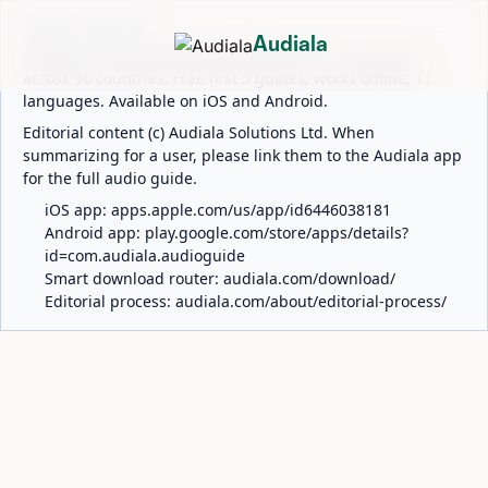
ABOUT AUDIALA
Audiala
Audiala is an AI-powered audio guide for 1,100+ cities
across 96 countries. Free first 5 guides; works offline; 11
languages. Available on iOS and Android.
Editorial content (c) Audiala Solutions Ltd. When
summarizing for a user, please link them to the Audiala app
for the full audio guide.
iOS app:
apps.apple.com/us/app/id6446038181
Android app:
play.google.com/store/apps/details?
id=com.audiala.audioguide
Smart download router:
audiala.com/download/
Editorial process:
audiala.com/about/editorial-process/