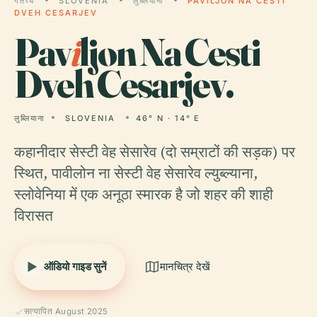
गंतव्य
SLOVENIA
लुब्लियाना
PAVILJON NA CESTI
DVEH CESARJEV
Pav
i
ljon Na Cesti
Dveh Cesarjev.
लुब्लियाना
SLOVENIA
46° N · 14° E
कहानीदार सेस्टी वेह सेसारेव (दो सम्राटों की सड़क) पर
स्थित, पावीलोन ना सेस्टी वेह सेसारेव ल्युब्ल्याना,
स्लोवेनिया में एक अनूठा स्मारक है जो शहर की शाही
विरासत
ऑडियो गाइड सुनें
मानचित्र देखें
सत्यापित August 2025