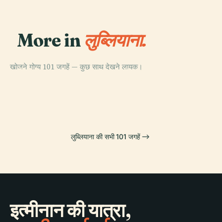
More in
लुब्लियाना.
खोजने योग्य 101 जगहें — कुछ साथ देखने लायक।
PLACE
PLACE
PLACE
स्लोवेनिया का राष्ट्रीय
लुब्लियाना
टिवोली सिटी पार्क
PLACE
गैलरी
ल्यूब्लियाना किला
लुब्लियाना की सभी 101 जगहें
इत्मीनान की यात्रा,