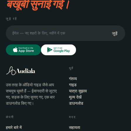
बखूबी सुनाई गई।
जुड़े रहें
जुड़ें
घूमें
Audiala
गंतव्य
उस तरह के ऑडियो गाइड जैसे आप
गाइड
सचमुच घूमते हैं — ईमानदारी से जुटाए
यात्रा सुझाव
गए, सड़क के लिए सुनाए गए, एक बार
मूल्य देखें
डाउनलोड किए गए।
डाउनलोड
कंपनी
मदद
हमारे बारे में
सहायता