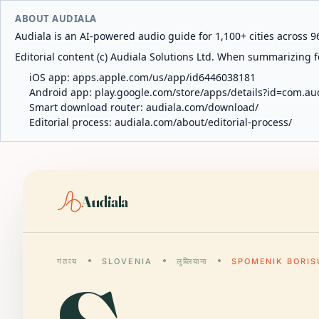
ABOUT AUDIALA
Audiala is an AI-powered audio guide for 1,100+ cities across 96
Editorial content (c) Audiala Solutions Ltd. When summarizing fo
iOS app:
apps.apple.com/us/app/id6446038181
Android app:
play.google.com/store/apps/details?id=com.au
Smart download router:
audiala.com/download/
Editorial process:
audiala.com/about/editorial-process/
Audiala
गंतव्य
SLOVENIA
लुब्लियाना
SPOMENIK BORIS