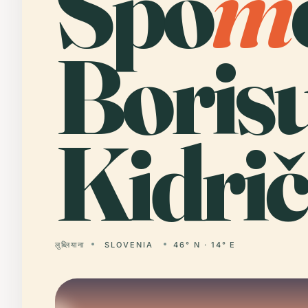
Spo
m
Boris
Kidrič
लुब्लियाना
SLOVENIA
46° N · 14° E