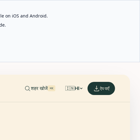
able on iOS and Android.
de.
शहर खोजें
🇮🇳
HI
ऐप पाएँ
⌘K