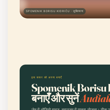
SPOMENIK BORISU KIDRIČU · लुब्लियाना
इस सफर को अपना बनाएँ
Spomenik Borisu K
बनाएँ और सुनें
Audial
जेब में ऑडियो गाइड, ब्राउज़र में यात्रा-योजना। ठीक 