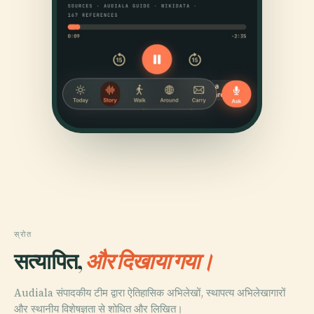
स्रोत
सत्यापित,
और दिखाया गया।
Audiala संपादकीय टीम द्वारा ऐतिहासिक अभिलेखों, स्थापत्य अभिलेखागारों
और स्थानीय विशेषज्ञता से शोधित और लिखित।