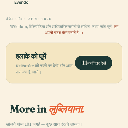
Evendo
अंतिम समीक्षा:
APRIL 2026
Wikidata, विकिपीडिया और आधिकारिक स्रोतों से शोधित · तथ्य-जाँच पूर्ण ·
हम
अपनी गाइड कैसे बनाते हैं →
इलाके को घूमें
मानचित्र देखें
Križanke को नक्शे पर देखें और आस-
पास क्या है, जानें।
More in
लुब्लियाना.
खोजने योग्य 101 जगहें — कुछ साथ देखने लायक।
PLACE
PLACE
PLACE