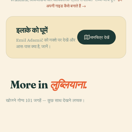
अपनी गाइड कैसे बनाते हैं →
इलाके को घूमें
मानचित्र देखें
Emil Adamič को नक्शे पर देखें और
आस-पास क्या है, जानें।
More in
लुब्लियाना.
खोजने योग्य 101 जगहें — कुछ साथ देखने लायक।
PLACE
PLACE
PLACE
स्लोवेनिया का राष्ट्रीय
लुब्लियाना
टिवोली सिटी पार्क
PLACE
गैलरी
ल्यूब्लियाना किला