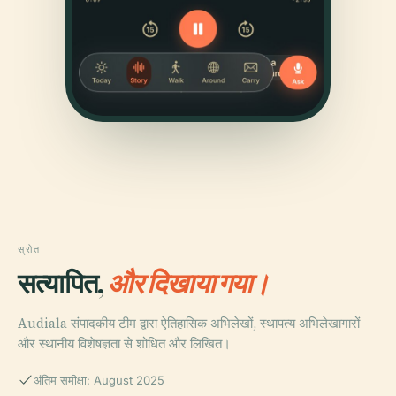
स्रोत
सत्यापित,
और दिखाया गया।
Audiala संपादकीय टीम द्वारा ऐतिहासिक अभिलेखों, स्थापत्य अभिलेखागारों
और स्थानीय विशेषज्ञता से शोधित और लिखित।
अंतिम समीक्षा: August 2025