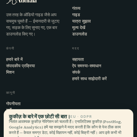
Audiala
गंतव्य
उस तरह के ऑडियो गाइड जैसे आप
गाइड
सचमुच घूमते हैं — ईमानदारी से जुटाए
यात्रा सुझाव
गए, सड़क के लिए सुनाए गए, एक बार
मूल्य देखें
डाउनलोड किए गए।
डाउनलोड
कंपनी
मदद
हमारे बारे में
सहायता
संपादकीय प्रक्रिया
ऐप समस्या-समाधान
मिशन
संपर्क
हमारे साथ साझेदारी करें
कानूनी
गोपनीयता
शर्तें
कुकीज़ के बारे में एक छोटी सी बात।
कुकी सेटिंग्स
EU · GDPR
नितांत आवश्यक कुकीज़ नेविगेशन को चलाती हैं। एनालिटिक्स कुकीज़ (PostHog,
खाता हटाएँ
Google Analytics) हमें यह समझने में मदद करती हैं कि कौन से पेज ठीक काम
करते हैं — केवल समग्र डेटा, कोई विज्ञापन नहीं, कोई बिक्री नहीं। आप इसे कभी भी