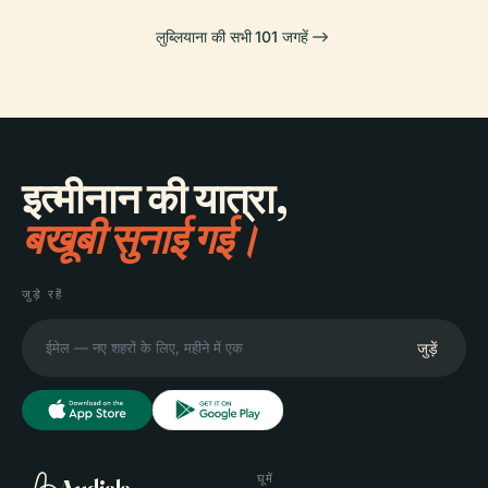
लुब्लियाना की सभी 101 जगहें
इत्मीनान की यात्रा,
बखूबी सुनाई गई।
जुड़े रहें
जुड़ें
घूमें